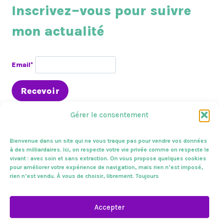
Inscrivez–vous pour suivre
mon actualité
Email*
Gérer le consentement
Bienvenue dans un site qui ne vous traque pas pour vendre vos données
à des milliardaires. Ici, on respecte votre vie privée comme on respecte le
vivant : avec soin et sans extraction. On vous propose quelques cookies
En circo
Presse & médias
A l’assemblée
pour améliorer votre expérience de navigation, mais rien n’est imposé,
Sur le terrain
Zoom sur
Mes combats
Vivantes !
rien n’est vendu. À vous de choisir, librement. Toujours
Mentions légales
Contactez-nous.
Accepter
Vivantes !