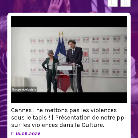
Kanaky-Nouvelle-Calédonie : mon a
à rejeter l’accord non consensuel de
Bougival
ences
02.05.2026
notre ppl
.