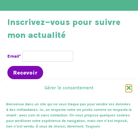
Inscrivez–vous pour suivre
mon actualité
Email*
Gérer le consentement
Bienvenue dans un site qui ne vous traque pas pour vendre vos données
à des milliardaires. Ici, on respecte votre vie privée comme on respecte le
vivant : avec soin et sans extraction. On vous propose quelques cookies
En circo
Presse & médias
A l’assemblée
pour améliorer votre expérience de navigation, mais rien n’est imposé,
Sur le terrain
Zoom sur
Mes combats
Vivantes !
rien n’est vendu. À vous de choisir, librement. Toujours
Mentions légales
Contactez-nous.