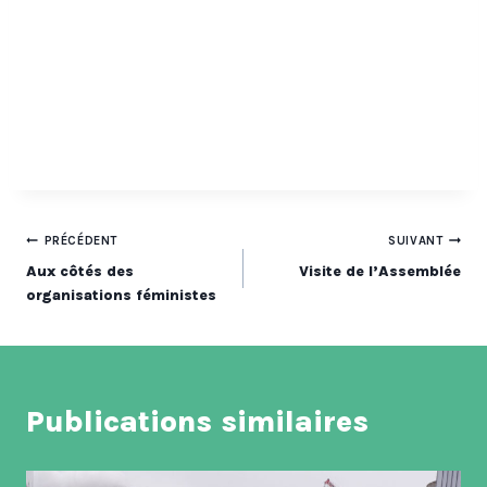
Navigation
PRÉCÉDENT
SUIVANT
Aux côtés des
Visite de l’Assemblée
de
organisations féministes
l’article
Publications similaires