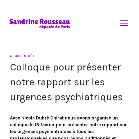
Aller
au
contenu
A L'ASSEMBLÉE
Colloque pour présenter
notre rapport sur les
urgences psychiatriques
Avec Nicole Dubré Chirat nous avons organisé un 
colloque le 13 février pour présenter notre rapport sur 
les urgences psychiatriques à tous les 
professionnel·les que nous avons auditionnés et 