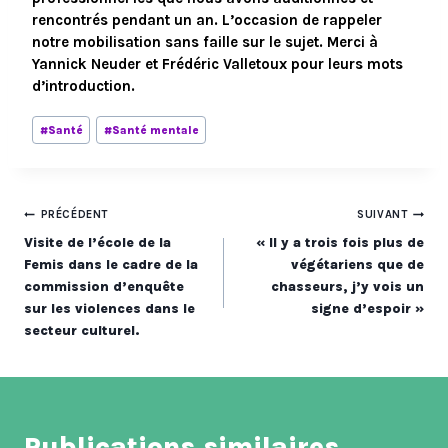
rencontrés pendant un an. L’occasion de rappeler 
notre mobilisation sans faille sur le sujet. Merci à 
Yannick Neuder et Frédéric Valletoux pour leurs mots 
d’introduction.
Étiquettes
#
Santé
#
Santé mentale
de
la
publication :
Navigation
PRÉCÉDENT
SUIVANT
Visite de l’école de la
« Il y a trois fois plus de
de
Femis dans le cadre de la
végétariens que de
commission d’enquête
chasseurs, j’y vois un
l’article
sur les violences dans le
signe d’espoir »
secteur culturel.
Publications similaires