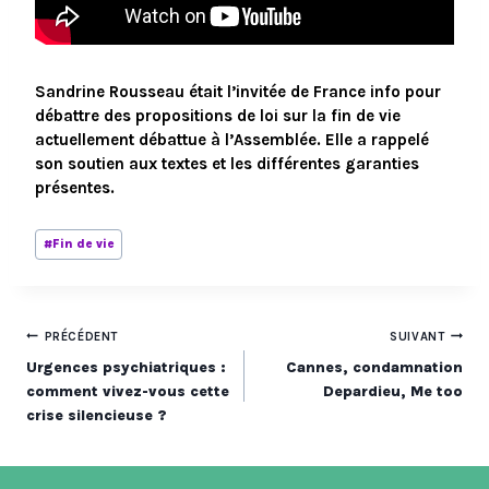
Sandrine Rousseau était l’invitée de France info pour
débattre des propositions de loi sur la fin de vie
actuellement débattue à l’Assemblée. Elle a rappelé
son soutien aux textes et les différentes garanties
présentes.
Étiquettes
#
Fin de vie
de
la
publication :
Navigation
PRÉCÉDENT
SUIVANT
Urgences psychiatriques :
Cannes, condamnation
de
comment vivez-vous cette
Depardieu, Me too
crise silencieuse ?
l’article