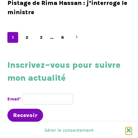
Pistage de Rima Hassan : j’interroge le
ministre
Navigation
Page
1
2
3
…
6
suivante
de
page
Inscrivez–vous pour suivre
mon actualité
Email*
Gérer le consentement