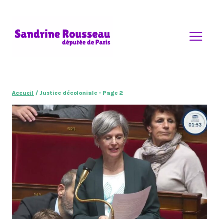
Aller
au
contenu
Accueil
/
Justice décoloniale
- Page 2