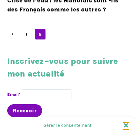
Crise de l’eau : les Mahorais sont -ils
des Français comme les autres ?
Navigation
Page
1
2
précédente
de
page
Inscrivez–vous pour suivre
mon actualité
Email*
Gérer le consentement