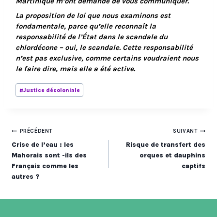
Martinique m’ont demandé de vous communiquer.
La proposition de loi que nous examinons est
fondamentale, parce qu’elle reconnaît la
responsabilité de l’État dans le scandale du
chlordécone – oui, le scandale. Cette responsabilité
n’est pas exclusive, comme certains voudraient nous
le faire dire, mais elle a été active.
Étiquettes
#
Justice décoloniale
de
la
publication :
Navigation
PRÉCÉDENT
SUIVANT
Crise de l’eau : les
Risque de transfert des
de
Mahorais sont -ils des
orques et dauphins
Français comme les
captifs
l’article
autres ?