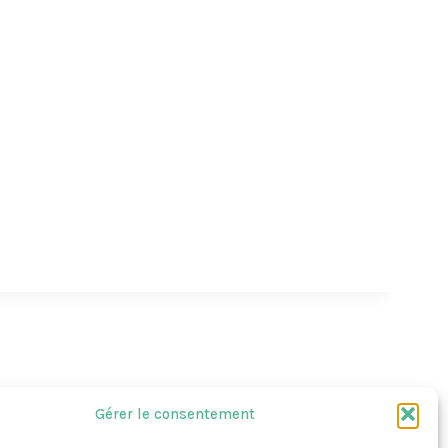
r
c
h
e
r
:
Gérer le consentement