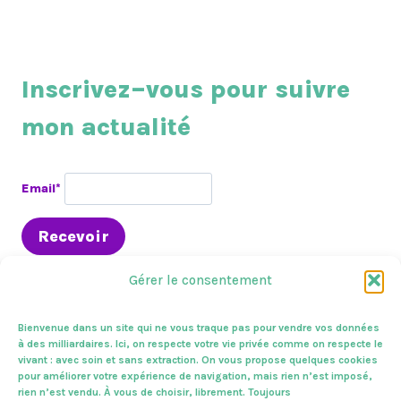
Inscrivez–vous pour suivre
mon actualité
Email*
Gérer le consentement
Bienvenue dans un site qui ne vous traque pas pour vendre vos données
à des milliardaires. Ici, on respecte votre vie privée comme on respecte le
vivant : avec soin et sans extraction. On vous propose quelques cookies
En circo
Presse & médias
A l’assemblée
pour améliorer votre expérience de navigation, mais rien n’est imposé,
Sur le terrain
Zoom sur
Mes combats
Vivantes !
rien n’est vendu. À vous de choisir, librement. Toujours