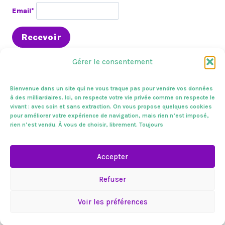
Email*
Gérer le consentement
Bienvenue dans un site qui ne vous traque pas pour vendre vos données
à des milliardaires. Ici, on respecte votre vie privée comme on respecte le
vivant : avec soin et sans extraction. On vous propose quelques cookies
En circo
Presse & médias
A l’assemblée
pour améliorer votre expérience de navigation, mais rien n’est imposé,
Sur le terrain
Zoom sur
Mes combats
Vivantes !
rien n’est vendu. À vous de choisir, librement. Toujours
Mentions légales
Contactez-nous.
Accepter
Vivantes !
Refuser
Voir les préférences
© 2026 Vivantes. L'espace politique de Sandrine
Rousseau.