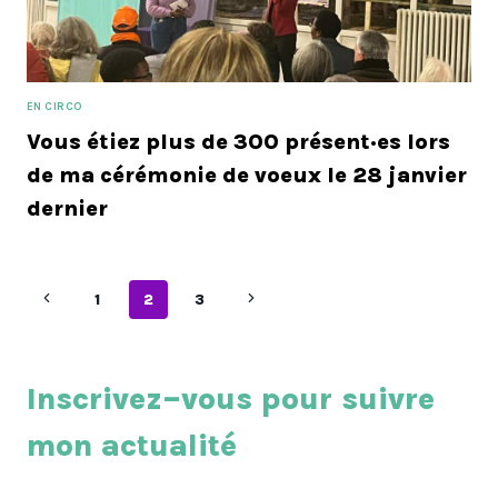
EN CIRCO
Vous étiez plus de 300 présent·es lors
de ma cérémonie de voeux le 28 janvier
dernier
Navigation
Page
Page
1
2
3
précédente
suivante
de
page
Inscrivez–vous pour suivre
mon actualité