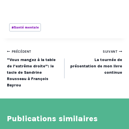
Étiquettes
#
Santé mentale
de
la
publication :
Navigation
PRÉCÉDENT
SUIVANT
“Vous mangez à la table
La tournée de
de
de l’extrême droite”: le
présentation de mon livre
tacle de Sandrine
continue
l’article
Rousseau à François
Bayrou
Publications similaires