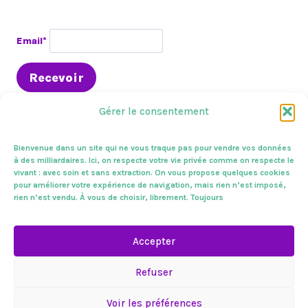
Email*
Gérer le consentement
Bienvenue dans un site qui ne vous traque pas pour vendre vos données
à des milliardaires. Ici, on respecte votre vie privée comme on respecte le
vivant : avec soin et sans extraction. On vous propose quelques cookies
En circo
Presse & médias
A l’assemblée
pour améliorer votre expérience de navigation, mais rien n’est imposé,
Sur le terrain
Zoom sur
Mes combats
Vivantes !
rien n’est vendu. À vous de choisir, librement. Toujours
Mentions légales
Contactez-nous.
Accepter
Vivantes !
Refuser
Voir les préférences
© 2026 Vivantes. L'espace politique de Sandrine