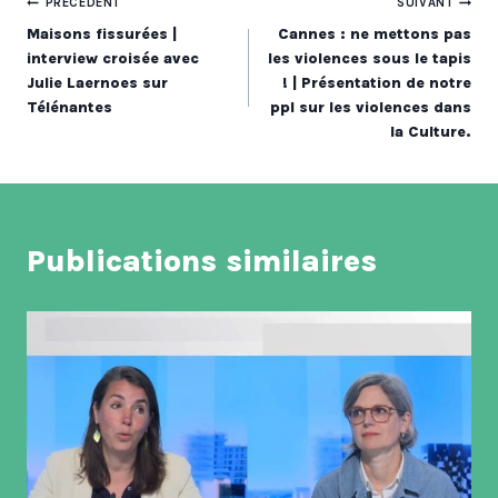
Navigation
PRÉCÉDENT
SUIVANT
Maisons fissurées |
Cannes : ne mettons pas
de
interview croisée avec
les violences sous le tapis
Julie Laernoes sur
! | Présentation de notre
l’article
Télénantes
ppl sur les violences dans
la Culture.
Publications similaires