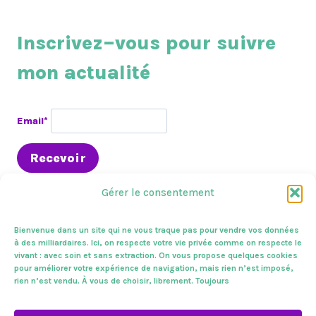
précédente
suivante
de
page
Inscrivez–vous pour suivre
mon actualité
Email*
Gérer le consentement
Bienvenue dans un site qui ne vous traque pas pour vendre vos données
à des milliardaires. Ici, on respecte votre vie privée comme on respecte le
vivant : avec soin et sans extraction. On vous propose quelques cookies
En circo
Presse & médias
A l’assemblée
pour améliorer votre expérience de navigation, mais rien n’est imposé,
Sur le terrain
Zoom sur
Mes combats
Vivantes !
rien n’est vendu. À vous de choisir, librement. Toujours
Mentions légales
Contactez-nous.