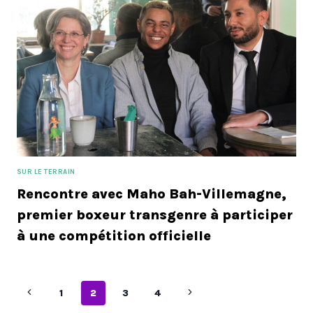
SUR LE TERRAIN
Rencontre avec Maho Bah-Villemagne,
premier boxeur transgenre à participer
à une compétition officielle
Navigation
Page
Page
1
2
3
4