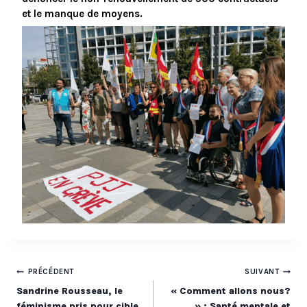
et le manque de moyens.
Navigation
PRÉCÉDENT
SUIVANT
Sandrine Rousseau, le
« Comment allons nous?
de
féminisme pris pour cible
» : Santé mentale et